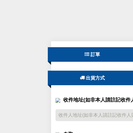

訂單

出貨方式
收件地址(如非本人請註記收件