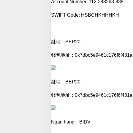
Account Number: 112-348263-838
SWIFT Code: HSBCHKHHHKH
鏈種：BEP20
錢包地址：0x7dbc5e9461c176f6f431a2
鏈種：BEP20
錢包地址：0x7dbc5e9461c176f6f431a2
Ngân hàng：BIDV