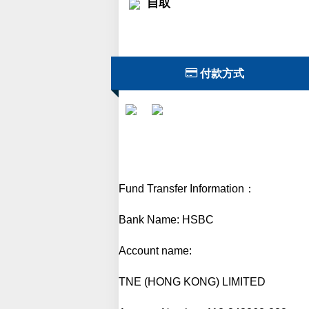
自取

付款方式
Fund Transfer Information：
Bank Name: HSBC
Account name:
TNE (HONG KONG) LIMITED